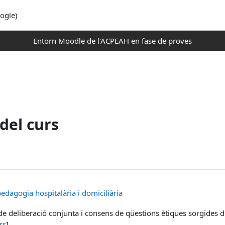
ogle)
Entorn Moodle de l'ACPEAH en fase de proves
del curs
pedagogia hospitalària i domiciliària
e deliberació conjunta i consens de qüestions ètiques sorgides de l
rs
]