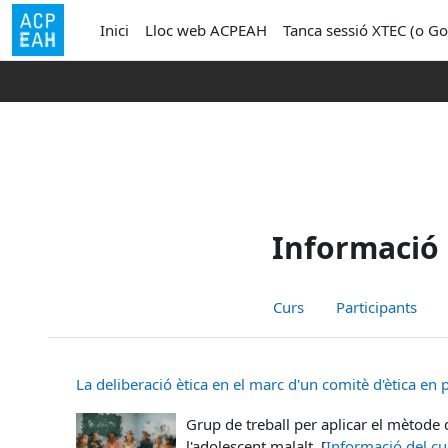
Ves al contingut principal
Inici
Lloc web ACPEAH
Tanca sessió XTEC (o Go
Informació 
Curs
Participants
La deliberació ètica en el marc d'un comitè d'ètica en 
Grup de treball per aplicar el mètode d
l'adolescent malalt. [
Informació del cu