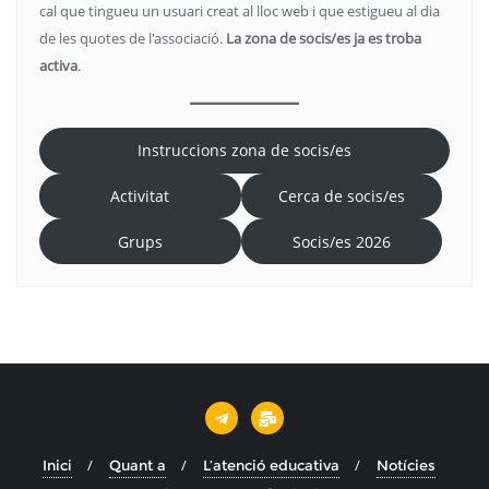
cal que tingueu un usuari creat al lloc web i que estigueu al dia
de les quotes de l'associació.
La zona de socis/es ja es troba
activa
.
Instruccions zona de socis/es
Activitat
Cerca de socis/es
Grups
Socis/es 2026
Inici
Quant a
L’atenció educativa
Notícies